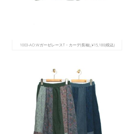
1003-AO:WガーゼレースT・カーデ(長袖)_¥15,180(税込)