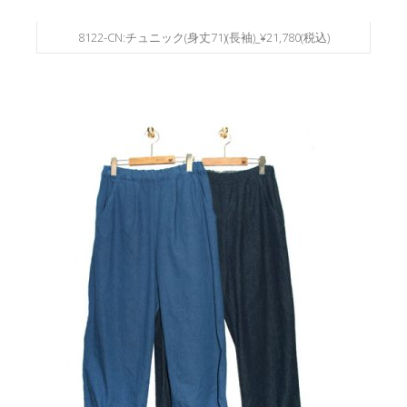
8122-CN:チュニック(身丈71)(長袖)_¥21,780(税込)